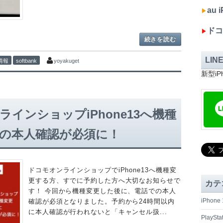
au
▶︎
ドコ
▶︎
続きを読む
LIN
新情報
softbank
yoyakuget
新型i
インショップiPhone13へ機種
の本人確認が必須に！
ドコモオンラインショップでiPhone13へ機種変
更する方、すでに予約した方へ大切なお知らせで
カテ
す！ 今回から機種変更した後に、電話での本人
iPhon
確認が必須となりました。予約から24時間以内
に本人確認が行われないと「キャンセル扱...
PlaySta