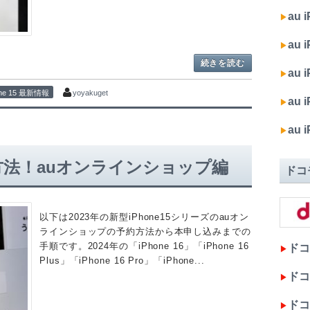
au 
▶︎
au i
▶︎
続きを読む
au 
▶︎
one 15 最新情報
yoyakuget
au 
▶︎
au
▶︎
の予約方法！auオンラインショップ編
ドコ
以下は2023年の新型iPhone15シリーズのauオン
ラインショップの予約方法から本申し込みまでの
手順です。2024年の「iPhone 16」「iPhone 16
ドコモ
▶︎
Plus」「iPhone 16 Pro」「iPhone...
ドコモ
▶︎
ドコモ
▶︎