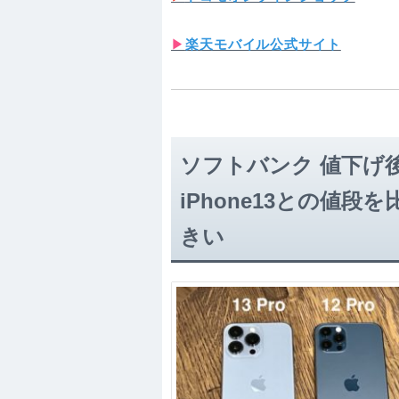
▶︎
楽天モバイル公式サイト
ソフトバンク 値下げ後の
iPhone13との値段を
きい