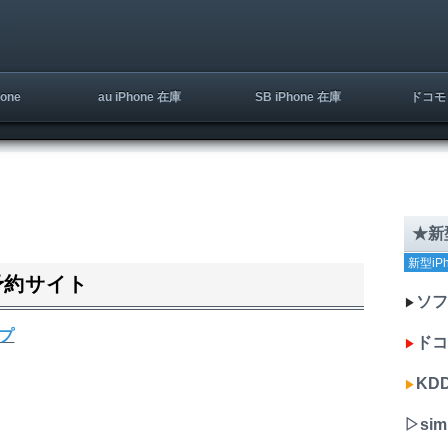
one
au iPhone 在庫
SB iPhone 在庫
ドコモ 
★新型
新型iP
ン予約サイト
ソフ
▶︎
プ
ドコ
▶︎
KDD
▶︎
▷si