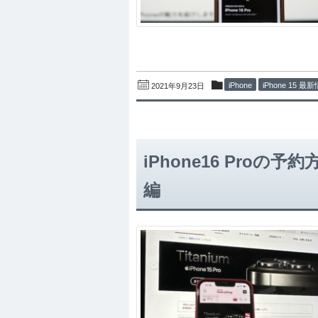
iPhone
iPhone 15 最
2021年9月23日
iPhone16 Pro
編