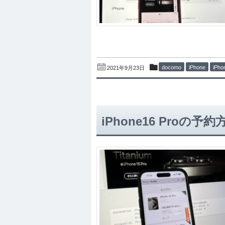
docomo
iPhone
iPh
2021年9月23日
iPhone16 Pro