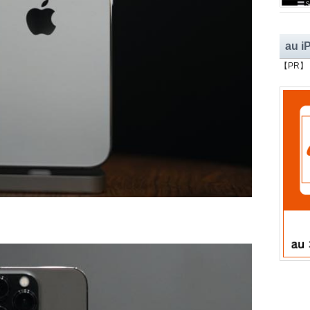
au 
【PR】