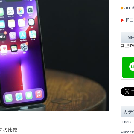
au
▶︎
ドコ
▶︎
LIN
新型i
カテ
iPhon
ッチの比較
PlaySta