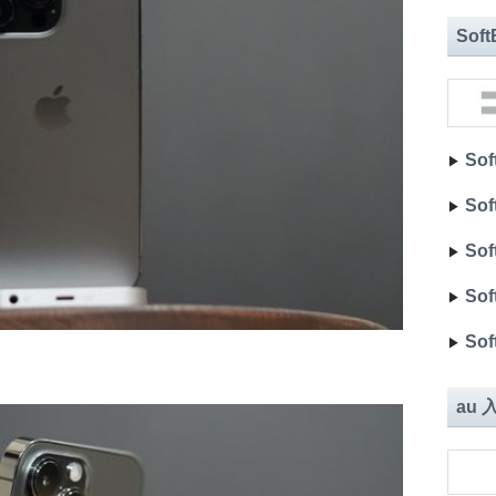
Sof
Sof
▶︎
Sof
▶︎
Sof
▶︎
Sof
▶︎
Sof
▶︎
au