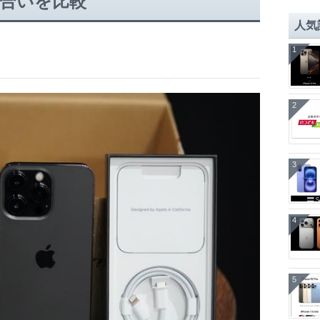
色合いを比較
人気
1
2
3
4
5