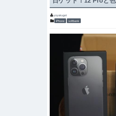
日ゲット！12 Proと
yoyakuget
iPhone
softbank