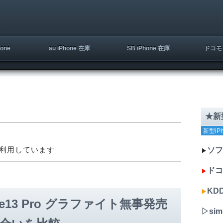
one
au iPhone 在庫
SB iPhone 在庫
ドコモ 
★新型
新型iP
利用しています
ソフ
▶︎
ドコ
▶︎
KDD
▶︎
e13 Pro グラファイト無事発売
▷si