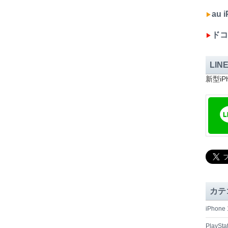
au
▶︎
ドコ
▶︎
LIN
新型i
カテ
iPhon
PlaySta