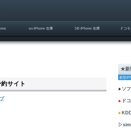
one
au iPhone 在庫
SB iPhone 在庫
ドコモ 
★新型
新型iP
ン予約サイト
ソフ
▶︎
プ
ドコ
▶︎
KDD
▶︎
▷si