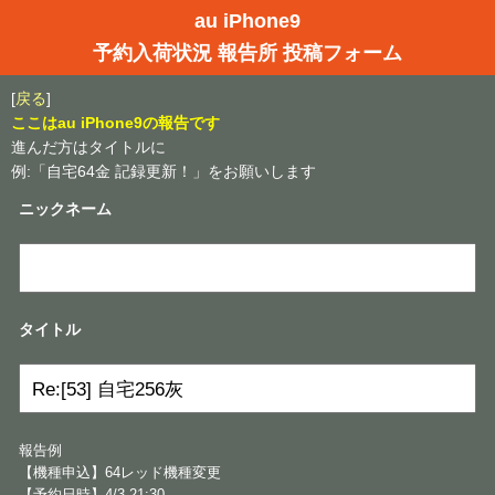
au iPhone9
予約入荷状況 報告所 投稿フォーム
[
戻る
]
ここはau iPhone9の報告です
進んだ方はタイトルに
例:「自宅64金 記録更新！」をお願いします
ニックネーム
タイトル
報告例
【機種申込】64レッド機種変更
【予約日時】4/3 21:30