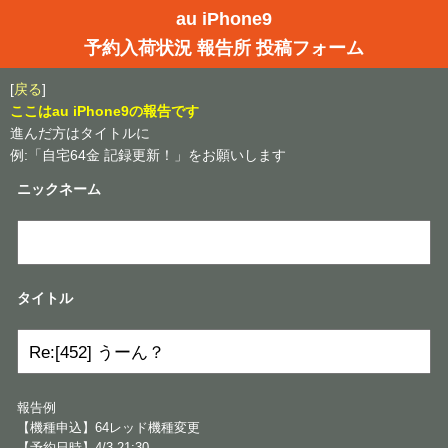
au iPhone9
予約入荷状況 報告所 投稿フォーム
[
戻る
]
ここはau iPhone9の報告です
進んだ方はタイトルに
例:「自宅64金 記録更新！」をお願いします
ニックネーム
タイトル
報告例
【機種申込】64レッド機種変更
【予約日時】4/3 21:30