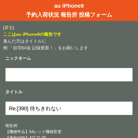
au iPhone9
予約入荷状況 報告所 投稿フォーム
[
戻る
]
ここはau iPhone9の報告です
進んだ方はタイトルに
例:「自宅64金 記録更新！」をお願いします
ニックネーム
タイトル
報告例
【機種申込】64レッド機種変更
【予約日時】4/3 21:30