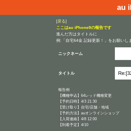
au 
[
戻る
]
ここはau iPhone9の報告です
進んだ方はタイトルに
例:「自宅64金 記録更新！」をお願いし
ニックネーム
タイトル
報告例
【機種申込】64レッド機種変更
【予約日時】4/3 21:30
【受け取り】自宅/店舗・地域
【予約方法】auオンラインショップ
【入荷連絡】4/8 12:00
【到着予定】4/10