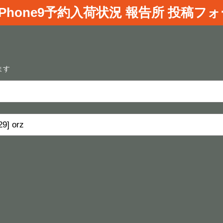
iPhone9
予約入荷状況 報告所 投稿フ
ます