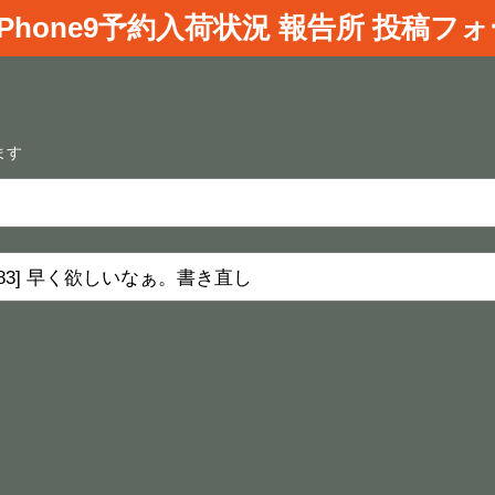
iPhone9
予約入荷状況 報告所 投稿フ
ます