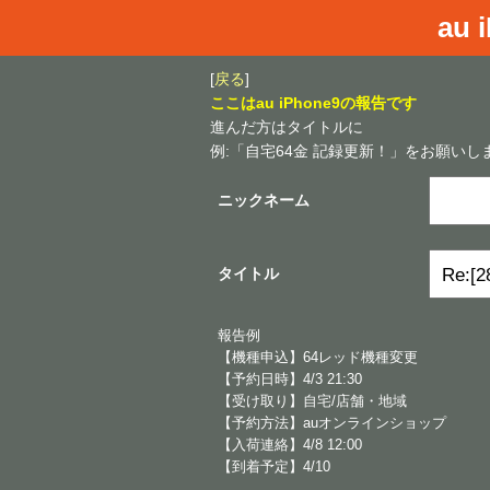
au 
[
戻る
]
ここはau iPhone9の報告です
進んだ方はタイトルに
例:「自宅64金 記録更新！」をお願いし
ニックネーム
タイトル
報告例
【機種申込】64レッド機種変更
【予約日時】4/3 21:30
【受け取り】自宅/店舗・地域
【予約方法】auオンラインショップ
【入荷連絡】4/8 12:00
【到着予定】4/10