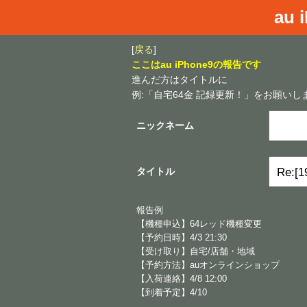
au 
[
戻る
]
ここはau iPhone9の報告です
進んだ方はタイトルに
例:「自宅64金 記録更新！」をお願いし
ニックネーム
タイトル
報告例
【機種申込】64レッド機種変更
【予約日時】4/3 21:30
【受け取り】自宅/店舗・地域
【予約方法】auオンラインショップ
【入荷連絡】4/8 12:00
【到着予定】4/10