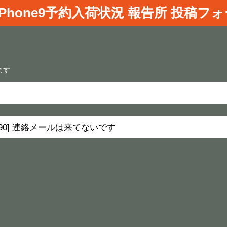
iPhone9
予約入荷状況 報告所 投稿フ
ます