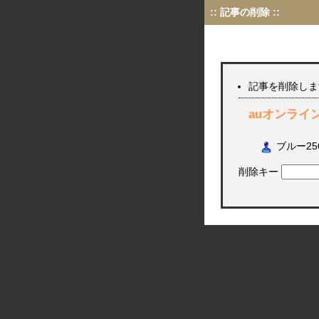
:: 記事の削除 ::
記事を削除しま
auオンライ
ブルー2
削除キー