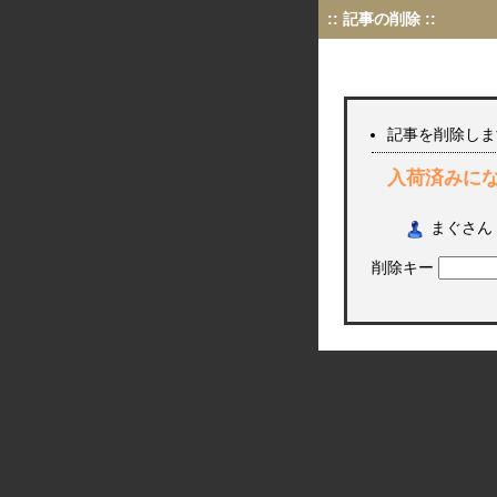
:: 記事の削除 ::
記事を削除しま
入荷済みに
まぐさ
削除キー